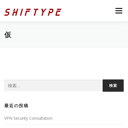
コ
ン
メニュー
テ
ン
ツ
へ
OFFICE LOCATIONS
CONTACT
仮
ス
キ
ッ
プ
検
索:
最近の投稿
VPN Security Consultation